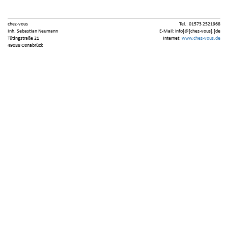
chez-vous
Tel.: 01573 2521968
Inh. Sebastian Neumann
E-Mail: info[@]chez-vous[.]de
Tütingstraße 21
Internet:
www.chez-vous.de
49088 Osnabrück